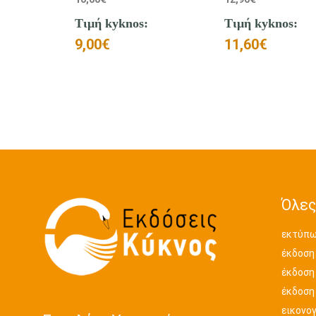
Τιμή kyknos:
Τιμή kyknos:
11,60
€
9,00
€
Όλες
εκτύπω
έκδοση
έκδοση
έκδοση
εικονο