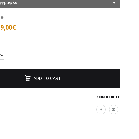
▼
υγγραφέα
0
€
9,00
€
:
ADD TO CART
ΚΟΙΝΟΠΟΊΗΣΗ