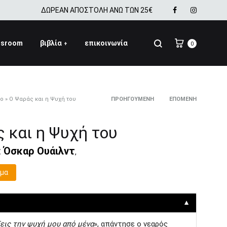
Facebook
Instagra
ΔΩΡΕΑΝ ΑΠΟΣΤΟΛΗ ΑΝΩ ΤΩΝ 25€
Cart
Αναζήτηση
ssroom
βιβλία
επικοινωνία
+
0
ίο
»
Ο Ψαράς και η Ψυχή του
ΠΡΟΗΓΟΎΜΕΝΗ
ΕΠΌΜΕΝΗ
Product
SS2018
 και η Ψυχή του
Dresses
navigation
:
Όσκαρ Ουάιλντ
Accessories
,
Footwear
σμα
Sweatshirt
▼
εις την ψυχή µου από µένα
», απάντησε ο νεαρός