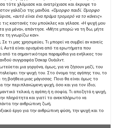
σσα τότε χλόµιασε και ανατρίχιασε και έκρυψε το
στον γαλάζιο της µανδύα.
«Όµορφο παιδί. Όµορφο
ούρισε,
«αυτό είναι ένα πράµα τροµερό να το κάνεις»
.
ε τις καστανές του µπούκλες και γέλασε. «H ψυχή µου
οτα για µένα», απάντησε. «Μήτε µπορώ να τη δω, µήτε
ήτε τη γνωρίζω καν».
ή; Σε τι µας χρησιµεύει; Τι µπορεί να συµβεί αν κανείς
ί; Αυτά είναι ορισµένα από τα ερωτήµατα που
να από τα σηµαντικότερα παραµύθια για ενήλικες του
ανδού συγγραφέα Όσκαρ Ουάιλντ.
τεύεται µια γοργόνα, όµως, για να ζήσουν µαζί, του
αταλείψει την ψυχή του. Στο όνοµα της αγάπης του, το
 τη βοήθεια µιας µάγισσας. Ποιο θα είναι όµως το
α την περιπλανώµενη ψυχή, όσο και για τον ίδιο;
ηµαντικό τελικά, η αγάπη ή η σοφία; Τι αποζητά η ψυχή,
 την πληρότητα και γιατί το ανεκπλήρωτο να
πάντα την ανθρώπινη ζωή;
ρξιακό έργο για την ανθρώπινη φύση, την ψυχή και το