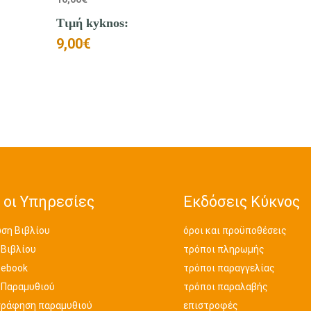
Τιμή kyknos:
9,00
€
 οι Υπηρεσίες
Εκδόσεις Κύκνος
ση Βιβλίου
όροι και προϋποθέσεις
 Βιβλίου
τρόποι πληρωμής
 ebook
τρόποι παραγγελίας
 Παραμυθιού
τρόποι παραλαβής
γράφηση παραμυθιού
επιστροφές