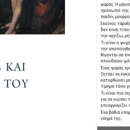
ψαράς. Η µάγι
πρόσωπό της 
παιδί
», µουρµ
Εκείνος τάραξ
δεν είναι τίπ
την αγγίζω, µ
Τι είναι η ψυχ
την αποποιηθε
θίγονται σε έ
σπουδαίου ιρλ
Ένας ψαράς ερω
ζητάει να εγκ
κατορθώνει µε
τίµηµα τόσο γι
Τι είναι πιο σ
για να νιώσει
επισφραγίζει 
Ένα βαθιά υπα
νόηµά της.