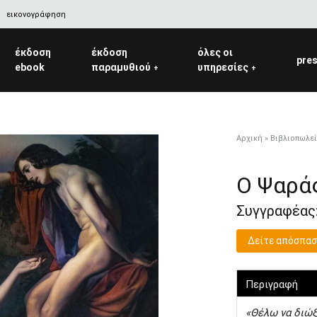
εικονογράφηση
έκδοση
έκδοση
όλες οι
pre
ebook
παραμυθιού
υπηρεσίες
+
+
Αρχική
»
Βιβλιοπωλε
Ο Ψαράς
Συγγραφέας
Δείτε απόσπα
Περιγραφή
«Θέλω να διώξ