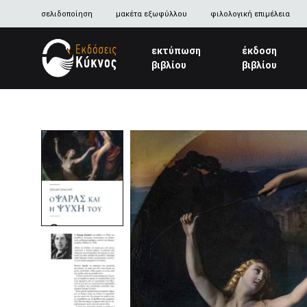
σελιδοποίηση
μακέτα εξωφύλλου
φιλολογική επιμέλεια
εκτύπωση
έκδοση
βιβλίου
βιβλίου
Kyknos
Publications