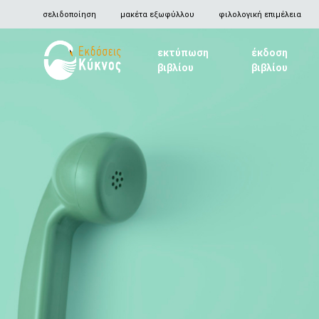
σελιδοποίηση
μακέτα εξωφύλλου
φιλολογική επιμέλεια
εκτύπωση
έκδοση
βιβλίου
βιβλίου
Kyknos
Publications