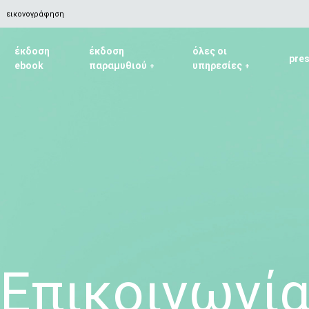
εικονογράφηση
έκδοση
έκδοση
όλες οι
pre
ebook
παραμυθιού
υπηρεσίες
+
+
Επικοινωνί