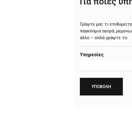
Για ποιες υπ
Γράψτε μας τι επιθυμείτ
παγκόσμια αγορά; μεμονω
άλλο – απλά γράψτε το.
Υπηρεσίες