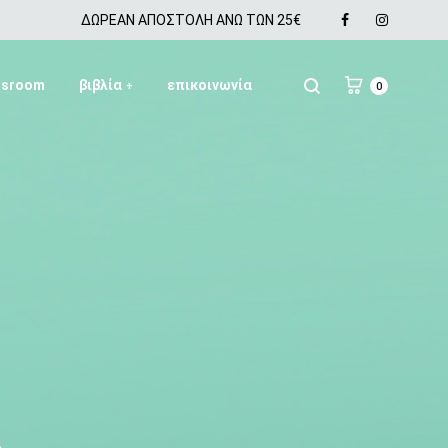
Facebook
Instagra
ΔΩΡΕΑΝ ΑΠΟΣΤΟΛΗ ΑΝΩ ΤΩΝ 25€
ssroom
βιβλία
επικοινωνία
+
0
SS2018
Dresses
Accessories
Footwear
Sweatshirt
α