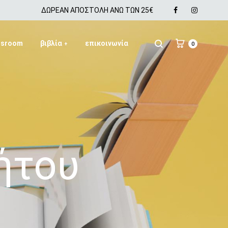
Facebook
Instagra
ΔΩΡΕΑΝ ΑΠΟΣΤΟΛΗ ΑΝΩ ΤΩΝ 25€
ssroom
βιβλία
επικοινωνία
+
0
SS2018
Dresses
ήτου
Accessories
Footwear
Sweatshirt