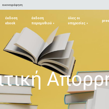
εικονογράφηση
έκδοση
έκδοση
όλες οι
pre
ebook
παραμυθιού
υπηρεσίες
+
+
ιτική Απορρ