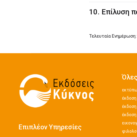
10. Επίλυση 
Τελευταία Ενημέρωση:
Όλες
εκτύπω
έκδοση
έκδοση
έκδοση
εικονο
Επιπλέον Υπηρεσίες
φιλολογ