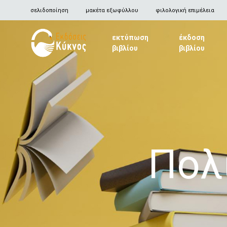
σελιδοποίηση
μακέτα εξωφύλλου
φιλολογική επιμέλεια
εκτύπωση
έκδοση
βιβλίου
βιβλίου
Kyknos
Publications
Πολ