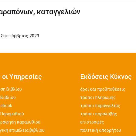
παραπόνων, καταγγελιών
 Σεπτέμβριος 2023
 οι Υπηρεσίες
Εκδόσεις Κύκνος
ση Βιβλίου
όροι και προϋποθέσεις
 Βιβλίου
τρόποι πληρωμής
 ebook
τρόποι παραγγελίας
 Παραμυθιού
τρόποι παραλαβής
γράφηση παραμυθιού
επιστροφές
ική επιμέλεια βιβλίου
πολιτική απορρήτου