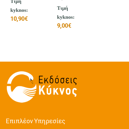
Τιμή
Τιμή
kyknos:
kyknos:
10,90
€
9,00
€
Επιπλέον Υπηρεσίες