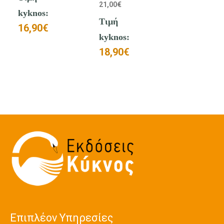
21,00
€
kyknos:
Τιμή
16,90
€
kyknos:
18,90
€
Επιπλέον Υπηρεσίες