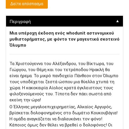
Δείτε απόσπασμα
▼
Περιγραφή
Μια υπέροχη έκδοση ενός whodunit αστυνομικού
μυθιστορήματος, με φόντο τον μαγευτικά σκοτεινό
Όλυμπο
Τα Χριστούγεννα του Αλέξανδρου, του Βίκτωρα, του
Γιώργου, του Θέµη και του τετράποδου Ηρακλή θα
είναι ήρεµα. Το µικρό πανδοχείο Πάνθεον στον Όλυµπο
τους υποδέχεται ζεστά ώσπου µια θύελλα χτυπά τη
χώρα. Η κακοκαιρία Αίολος κρατά έγκλειστους τους
φιλοξενούµενούς του. Τίποτα δεν πάει σωστά από
εκείνη την ώρα!
Ο Έλληνας µεγαλοεπιχειρηµατίας, Αλκαίος Αργυρός,
βρίσκεται δολοφονηµένος στο δωµάτιο Κουκουβάγια!
Η οµάδα αναγκάζεται να διαλευκάνει τον φόνο!
Κάποιος όµως δεν θέλει να βρεθεί ο δολοφόνος! Οι