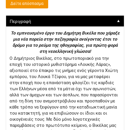
Δείτε απόσπασμα
▼
Περιγραφή
Το εµπνευσµένο έργο του Δηµήτρη Βικέλα που χάραξε
µια νέα πορεία στην πεζογραφία ανοίγοντας έτσι το
δρόµο για το ρεύµα της ηθογραφίας, για πρώτη φορά
στη νεοελληνική γλώσσα!
Ο Δημήτριος Βικέλας, στο πρωτοποριακό για την
εποχή του ιστορικό μυθιστόρημα «Λουκής Λάρας»,
αξιοποιεί στο έπακρο τις μνήμες ενός γέροντα Χιώτη
εμπόρου, του Λουκά Τζίφου, για να μας μεταφέρει
στην εποχή που η επανάσταση φλογίζει τις καρδιές
των Ελλήνων μέσα από τα μάτια όχι των αγωνιστών,
αλλά των άμαχων και των άοπλων, που παρασύρονται
από τη δίνη του ανεμοστρόβιλου και προσπαθούν με
κάθε τρόπο να ξεφύγουν από την καταδιωκτική μανία
του κατακτητή, για να επιβιώσουν οι ίδιοι και οι
οικογένειές τους. Με δύο μόνο λογοτεχνικές
παρεμβάσεις στο πρωτότυπο κείμενο, ο Βικέλας μας