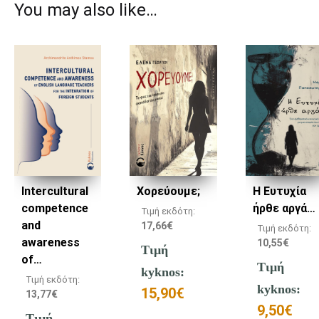
You may also like…
Intercultural
Χορεύουμε;
Η Ευτυχία
competence
ήρθε αργά…
Τιμή εκδότη:
and
17,66
€
Τιμή εκδότη:
awareness
10,55
€
Τιμή
of…
Τιμή
kyknos:
Τιμή εκδότη:
kyknos:
15,90
€
13,77
€
9,50
€
Τιμή