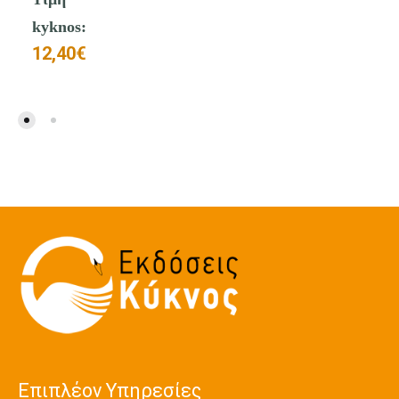
kyknos:
12,40
€
Επιπλέον Υπηρεσίες