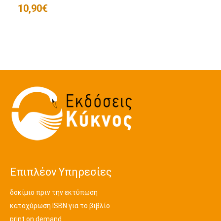
10,90
€
Επιπλέον Υπηρεσίες
δοκίμιο πριν την εκτύπωση
κατοχύρωση ISBN για το βιβλίο
print on demand