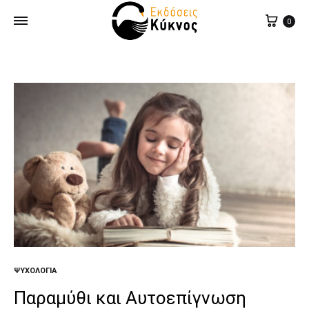
Cart
0
ΨΥΧΟΛΟΓΊΑ
Παραμύθι και Αυτοεπίγνωση