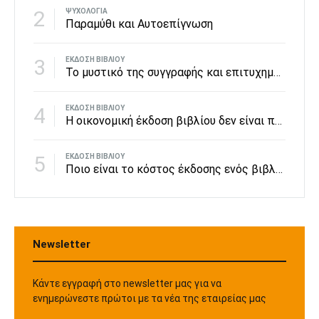
2
ΨΥΧΟΛΟΓΊΑ
Παραμύθι και Αυτοεπίγνωση
3
ΈΚΔΟΣΗ ΒΙΒΛΊΟΥ
To μυστικό της συγγραφής και επιτυχημένης έκδοσης βιβλίων από τον best seller Ιάπωνα συγγραφέα Χαρούκι Μουρακάμι.
4
ΈΚΔΟΣΗ ΒΙΒΛΊΟΥ
Η οικονομική έκδοση βιβλίου δεν είναι πολυτέλεια αλλά δικαίωμα όλων.
5
ΈΚΔΟΣΗ ΒΙΒΛΊΟΥ
Ποιο είναι το κόστος έκδοσης ενός βιβλίου;
Newsletter
Κάντε εγγραφή στο newsletter μας για να
ενημερώνεστε πρώτοι με τα νέα της εταιρείας μας