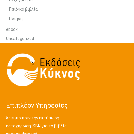
Πεζογραφία
Παιδικά βιβλία
Ποίηση
ebook
Uncategorized
Επιπλέον Υπηρεσίες
δοκίμιο πριν την εκτύπωση
κατοχύρωση ISBN για το βιβλίο
print on demand