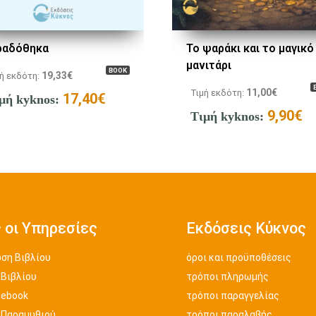
ραδόθηκα
Το ψαράκι και το μαγικό
μανιτάρι
BOOK
19,33
€
ή εκδότη:
11,00
€
Τιμή εκδότη:
17,40
€
μή kyknos:
9,90
€
Τιμή kyknos:
 οι Υπηρεσίες
Εκδόσεις Κύκνος
ση Βιβλίου
όροι και προϋποθέσεις
 Βιβλίου
τρόποι πληρωμής
 ebook
τρόποι παραγγελίας
 Παραμυθιού
τρόποι παραλαβής