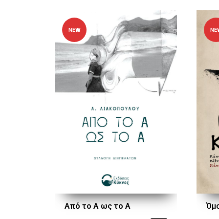
NEW
NE
Από το Α ως το Α
Όμ