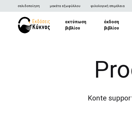
σελιδοποίηση
μακέτα εξωφύλλου
φιλολογική επιμέλεια
εκτύπωση
έκδοση
βιβλίου
βιβλίου
Kyknos
Publications
Pro
Konte support