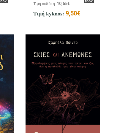
BOOK
BOOK
10,55
€
Τιμή εκδότη:
9,50
€
Τιμή kyknos: