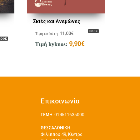
Σκιές και Ανεμώνες
BOOK
11,00
€
Τιμή εκδότη:
BOOK
9,90
€
Τιμή kyknos:
Επικοινωνία
ΓΕΜΗ
: 014511635000
ΘΕΣΣΑΛΟΝΙΚΗ
Φιλίππου 49, Κέντρο