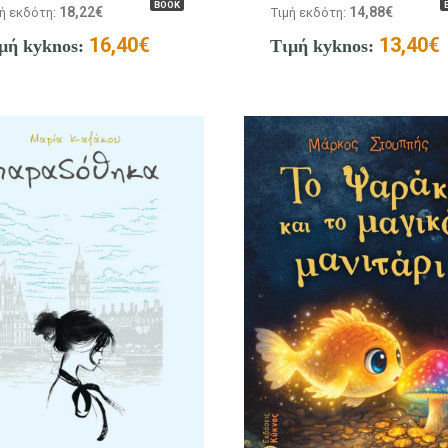
BOOK
18,22
€
14,88
€
ή εκδότη:
Τιμή εκδότη:
16,40
€
13,40
€
μή kyknos:
Τιμή kyknos: