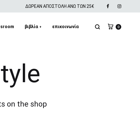
Facebook
Instagra
ΔΩΡΕΑΝ ΑΠΟΣΤΟΛΗ ΑΝΩ ΤΩΝ 25€
ssroom
βιβλία
επικοινωνία
+
0
tyle
SS2018
Dresses
Accessories
ts on the shop
Footwear
Sweatshirt