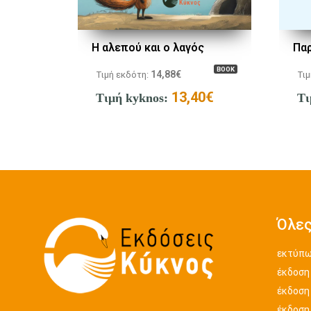
Η αλεπού και ο λαγός
Πα
BOOK
14,88
€
Τιμή εκδότη:
Τιμ
13,40
€
Τιμή kyknos:
Τι
Όλες
εκτύπω
έκδοση
έκδοση
έκδοση