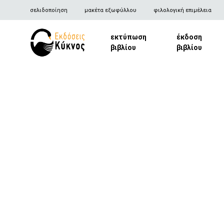
σελιδοποίηση
μακέτα εξωφύλλου
φιλολογική επιμέλεια
εκτύπωση
έκδοση
βιβλίου
βιβλίου
Kyknos
Publications