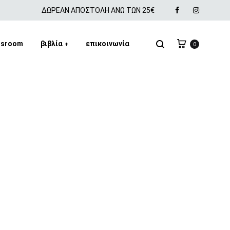
Facebook
Instagra
ΔΩΡΕΑΝ ΑΠΟΣΤΟΛΗ ΑΝΩ ΤΩΝ 25€
Cart
Αναζήτηση
ssroom
βιβλία
επικοινωνία
+
0
SS2018
Dresses
Accessories
Footwear
Sweatshirt