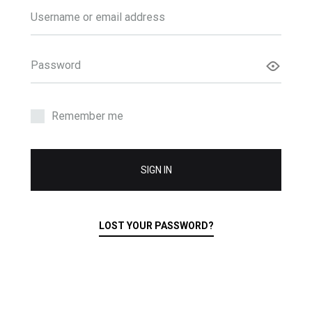
Username or email address
E
Password
Remember me
Y
e
a
SIGN IN
d
LOST YOUR PASSWORD?