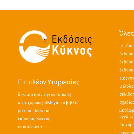
Όλες
εκτύπω
έκδοση
έκδοση
έκδοση
εικονο
Επιπλέον Υπηρεσίες
φιλολογ
σελιδο
δοκίμιο πριν την εκτύπωση
σχεδία
κατοχύρωση ISBN για το βιβλίο
μετάφρ
print on demand
αγγλικ
εκδόσεις Κύκνος
διανομή
επικοινωνία
συγγρα