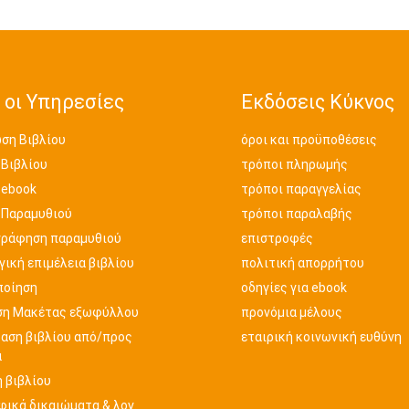
 οι Υπηρεσίες
Εκδόσεις Κύκνος
ση Βιβλίου
όροι και προϋποθέσεις
 Βιβλίου
τρόποι πληρωμής
 ebook
τρόποι παραγγελίας
 Παραμυθιού
τρόποι παραλαβής
γράφηση παραμυθιού
επιστροφές
ική επιμέλεια βιβλίου
πολιτική απορρήτου
ποίηση
οδηγίες για ebook
ση Μακέτας εξωφύλλου
προνόμια μέλους
αση βιβλίου από/προς
εταιρική κοινωνική ευθύνη
ά
 βιβλίου
φικά δικαιώματα & λογ.