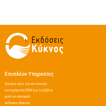
Επιπλέον Υπηρεσίες
δοκίμιο πριν την εκτύπωση
κατοχύρωση ISBN για το βιβλίο
print on demand
εκδόσεις Κύκνος