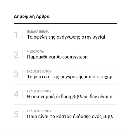
Δημοφιλή Άρθρα
1
ΠΑΙΔΙΚΆ ΒΙΒΛΊΑ
Τα οφέλη της ανάγνωσης στην υγεία!
2
ΨΥΧΟΛΟΓΊΑ
Παραμύθι και Αυτοεπίγνωση
3
ΈΚΔΟΣΗ ΒΙΒΛΊΟΥ
To μυστικό της συγγραφής και επιτυχημένης έκδοσης βιβλίων από τον best seller Ιάπωνα συγγραφέα Χαρούκι Μουρακάμι.
4
ΈΚΔΟΣΗ ΒΙΒΛΊΟΥ
Η οικονομική έκδοση βιβλίου δεν είναι πολυτέλεια αλλά δικαίωμα όλων.
5
ΈΚΔΟΣΗ ΒΙΒΛΊΟΥ
Ποιο είναι το κόστος έκδοσης ενός βιβλίου;