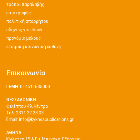
τρόποι παραλαβής
επιστροφές
πολιτική απορρήτου
οδηγίες για ebook
προνόμια μέλους
εταιρική κοινωνική ευθύνη
Επικοινωνία
ΓΕΜΗ
: 014511635000
ΘΕΣΣΑΛΟΝΙΚΗ
Φιλίππου 49, Κέντρο
Τηλ: 2311 27 28 03
Εmail:
info@kyknospublications.gr
ΑΘΗΝΑ
Κωλέττη 15 & Εμ. Μπενάκη, Εξάρχεια